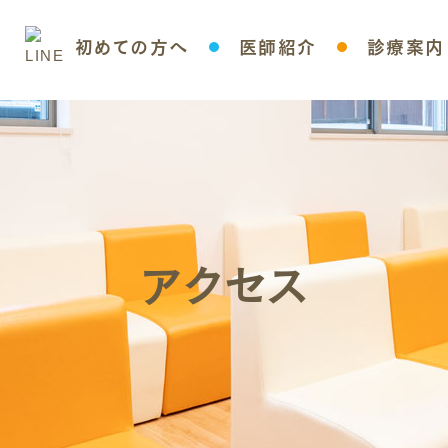
初めての方へ
医師紹介
診療案内
小児科
アレルギー科
予防接種
乳幼児健診
新型コロナウイ
アクセス
ス
抗原検査・PCR
査